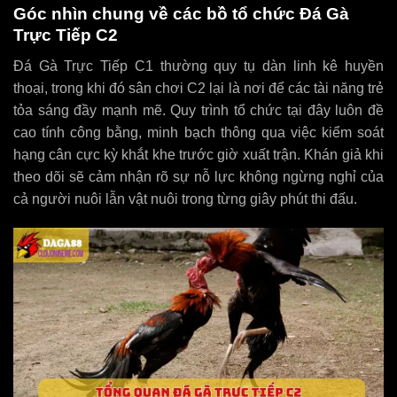
Góc nhìn chung về các bồ tổ chức Đá Gà
Trực Tiếp C2
Đá Gà Trực Tiếp C1 thường quy tụ dàn linh kê huyền
thoại, trong khi đó sân chơi C2 lại là nơi để các tài năng trẻ
tỏa sáng đầy mạnh mẽ. Quy trình tổ chức tại đây luôn đề
cao tính công bằng, minh bạch thông qua việc kiểm soát
hạng cân cực kỳ khắt khe trước giờ xuất trận. Khán giả khi
theo dõi sẽ cảm nhận rõ sự nỗ lực không ngừng nghỉ của
cả người nuôi lẫn vật nuôi trong từng giây phút thi đấu.