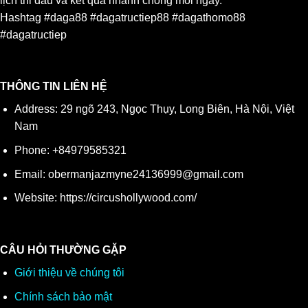
lịch thi đấu và kết quả nhanh chóng mỗi ngày.
Hashtag #daga88 #dagatructiep88 #dagathomo88
#dagatructiep
THÔNG TIN LIÊN HỆ
Address: 29 ngõ 243, Ngọc Thụy, Long Biên, Hà Nội, Việt
Nam
Phone: +84979585321
Email:
obermanjazmyne24136999@gmail.com
Website: https://circushollywood.com/
CÂU HỎI THƯỜNG GẶP
Giới thiệu về chúng tôi
Chính sách bảo mật