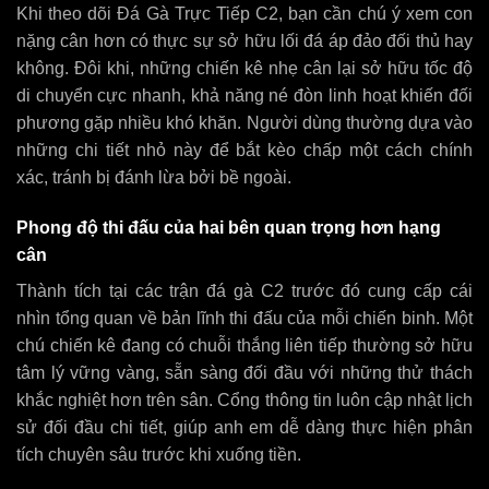
Khi theo dõi Đá Gà Trực Tiếp C2, bạn cần chú ý xem con
nặng cân hơn có thực sự sở hữu lối đá áp đảo đối thủ hay
không. Đôi khi, những chiến kê nhẹ cân lại sở hữu tốc độ
di chuyển cực nhanh, khả năng né đòn linh hoạt khiến đối
phương gặp nhiều khó khăn. Người dùng thường dựa vào
những chi tiết nhỏ này để bắt kèo chấp một cách chính
xác, tránh bị đánh lừa bởi bề ngoài.
Phong độ thi đấu của hai bên quan trọng hơn hạng
cân
Thành tích tại các trận đá gà C2 trước đó cung cấp cái
nhìn tổng quan về bản lĩnh thi đấu của mỗi chiến binh. Một
chú chiến kê đang có chuỗi thắng liên tiếp thường sở hữu
tâm lý vững vàng, sẵn sàng đối đầu với những thử thách
khắc nghiệt hơn trên sân. Cổng thông tin luôn cập nhật lịch
sử đối đầu chi tiết, giúp anh em dễ dàng thực hiện phân
tích chuyên sâu trước khi xuống tiền.