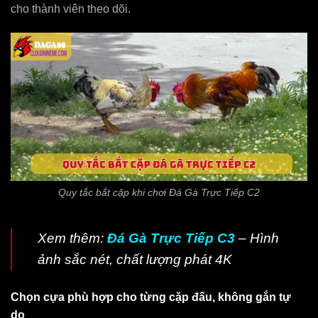
cho thành viên theo dõi.
Quy tắc bắt cặp khi chơi Đá Gà Trực Tiếp C2
Xem thêm:
Đá Gà Trực Tiếp C3
– Hình
ảnh sắc nét, chất lượng phát 4K
Chọn cựa phù hợp cho từng cặp đấu, không gắn tự
do