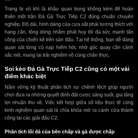
Trang bị vũ khí là khâu quan trọng không kém để hoàn
thiện một trận Đá Gà Trực Tiếp C2 đúng chuẩn chuyên
nghiệp. Độ dài, hình dáng của cựa sắt phải tương thích với
hạng cân, tông dòng nhằm phát huy tối đa sức mạnh tấn
công của chiến kê trên sàn đấu. Tại hệ thống, bạn dễ dàng
quan sát từng cú nạp hiểm hóc nhờ góc quay cận cảnh
sắc nét, mang lại trải nghiệm vô cùng chân thực.
Soi kèo Đá Gà Trực Tiếp C2 cũng có một vài
điểm khác biệt
Nắm vững kỹ thuật phân tích sự chênh lệch giúp người
chơi đưa ra những quyết định đặt cược sáng suốt, gia tăng
lợi nhuận thu về. Việc kết hợp giữa số liệu thực tế cùng
kinh nghiệm quan sát là chìa khóa mở ra cánh cửa thành
công tại các giải đấu C2.
Phân tích lối đá của bên chấp và gà được chấp