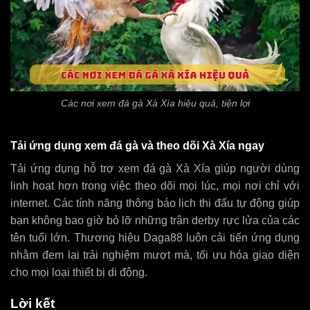
Các nơi xem đá gà Xà Xía hiệu quả, tiện lợi
Tải ứng dụng xem đá gà và theo dõi Xà Xía ngay
Tải ứng dụng hỗ trợ xem đá gà Xà Xía giúp người dùng
linh hoạt hơn trong việc theo dõi mọi lúc, mọi nơi chỉ với
internet. Các tính năng thông báo lịch thi đấu tự động giúp
bạn không bao giờ bỏ lỡ những trận derby rực lửa của các
tên tuổi lớn. Thương hiệu Daga88 luôn cải tiến ứng dụng
nhằm đem lại trải nghiệm mượt mà, tối ưu hóa giao diện
cho mọi loại thiết bị di động.
Lời kết