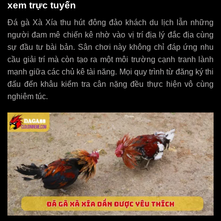
xem trực tuyến
Đá gà Xà Xía thu hút đông đảo khách du lịch lẫn những
người đam mê chiến kê nhờ vào vị trí địa lý đắc địa cùng
sự đầu tư bài bản. Sân chơi này không chỉ đáp ứng nhu
cầu giải trí mà còn tạo ra một môi trường cạnh tranh lành
mạnh giữa các chủ kê tài năng. Mọi quy trình từ đăng ký thi
đấu đến khâu kiểm tra cân nặng đều thực hiện vô cùng
nghiêm túc.