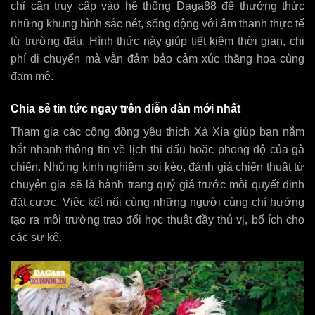
chỉ cần truy cập vào hệ thống Daga88 để thưởng thức
những khung hình sắc nét, sống động với âm thanh thực tế
từ trường đấu. Hình thức này giúp tiết kiệm thời gian, chi
phí di chuyển mà vẫn đảm bảo cảm xúc thăng hoa cùng
đam mê.
Chia sẻ tin tức ngay trên diễn đàn mới nhất
Tham gia các cộng đồng yêu thích Xà Xía giúp bạn nắm
bắt nhanh thông tin về lịch thi đấu hoặc phong độ của gà
chiến. Những kinh nghiệm soi kèo, đánh giá chiến thuật từ
chuyên gia sẽ là hành trang quý giá trước mỗi quyết định
đặt cược. Việc kết nối cùng những người cùng chí hướng
tạo ra môi trường trao đổi học thuật đầy thú vị, bổ ích cho
các sư kê.