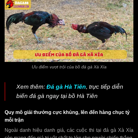
Ưu điểm vượt trội của bồ đá gà Xà Xía
Xem thêm:
Đá gà Hà Tiên
, trực tiếp diễn
biến đá gà ngay tại bồ Hà Tiên
Quy mô giải thưởng cực khủng, lên đến hàng chục tỷ
mỗi trận
Ngoài danh hiệu danh giá, các cuộc thi tại đá gà Xà Xía
còn mang đến giá trị vật chất to lớn cho người chiến thắng.