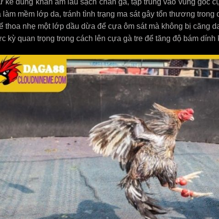
 kê dùng khăn ấm lau sạch chân gà, tập trung vào vùng gốc cựa
 làm mềm lớp da, tránh tình trạng ma sát gây tổn thương trong 
hể thoa nhẹ một lớp dầu dừa để cựa ôm sát mà không bị căng 
c kỳ quan trọng trong cách lên cựa gà tre để tăng độ bám dính 