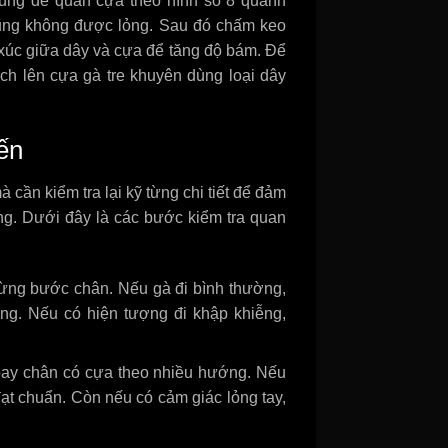
ùng để quấn cựa theo hình số 8 quanh
cũng không được lỏng. Sau đó chấm keo
xúc giữa dây và cựa để tăng độ bám. Để
ách lên cựa gà tre khuyên dùng loại dây
iến
cần kiểm tra lại kỹ từng chi tiết để đảm
ng. Dưới đây là các bước kiểm tra quan
từng bước chân. Nếu gà đi bình thường,
ng. Nếu có hiện tượng đi khập khiễng,
xoay chân có cựa theo nhiều hướng. Nếu
ạt chuẩn. Còn nếu có cảm giác lỏng tay,