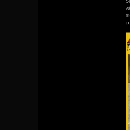
Sư
và
t
cự