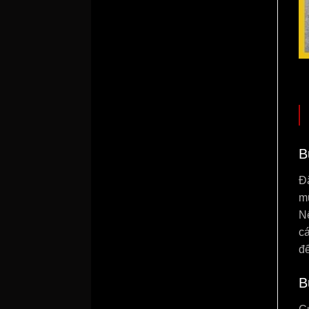
B
Đ
m
Nế
cá
đ
B