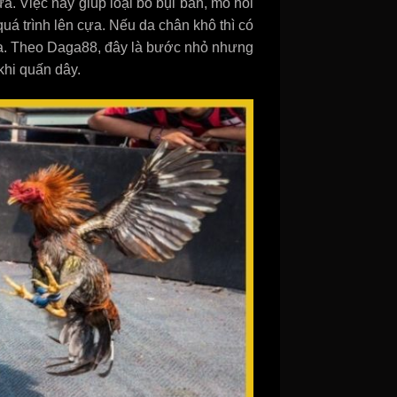
. Việc này giúp loại bỏ bụi bẩn, mồ hôi
quá trình lên cựa. Nếu da chân khô thì có
da. Theo Daga88, đây là bước nhỏ nhưng
khi quấn dây.