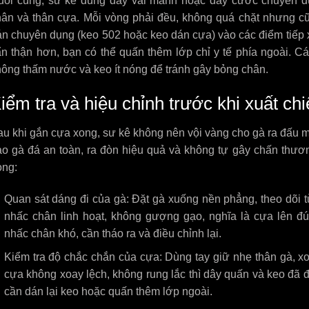
uối cùng, sư kê dùng dây vải mảnh hoặc dây cước chuyên d
hân và thân cựa. Mỗi vòng phải đều, không quá chặt nhưng 
án chuyên dụng (keo 502 hoặc keo dán cựa) vào các điểm tiếp 
n thận hơn, bạn có thể quấn thêm lớp chỉ y tế phía ngoài. C
ông thấm nước và keo ít nóng để tránh gây bỏng chân.
iểm tra và hiệu chỉnh trước khi xuất ch
u khi gắn cựa xong, sư kê không nên vội vàng cho gà ra đấu mà 
ảo gà đá an toàn, ra đòn hiệu quả và không tự gây chấn thươ
ọng:
Quan sát dáng đi của gà: Đặt gà xuống nền phẳng, theo dõi 
nhấc chân linh hoạt, không gượng gạo, nghĩa là cựa lên đú
nhấc chân khó, cần tháo ra và điều chỉnh lại.
Kiểm tra độ chắc chắn của cựa: Dùng tay giữ nhẹ thân gà, 
cựa không xoay lệch, không rung lắc thì dây quấn và keo đã đ
cần dán lại keo hoặc quấn thêm lớp ngoài.