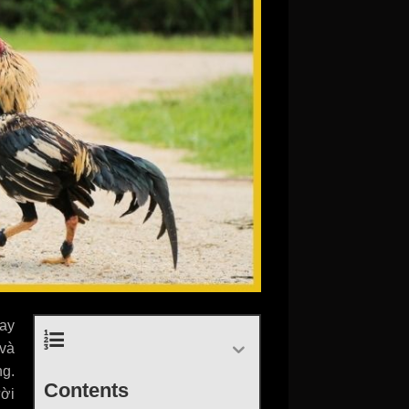
hay
 và
g.
Contents
ời