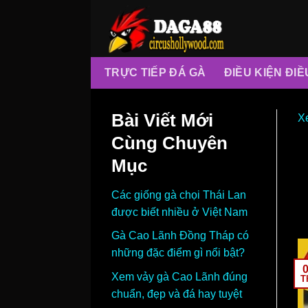
Skip
to
content
TRỰC TIẾP ĐÁ GÀ
ĐIỀU KIỆN ĐI
Bài Viết Mới
X
Cùng Chuyên
Mục
Các giống gà chọi Thái Lan
được biết nhiều ở Việt Nam
Gà Cao Lãnh Đồng Tháp có
những đặc điểm gì nổi bật?
Xem vảy gà Cao Lãnh đúng
T
chuẩn, đẹp và đá hay tuyệt