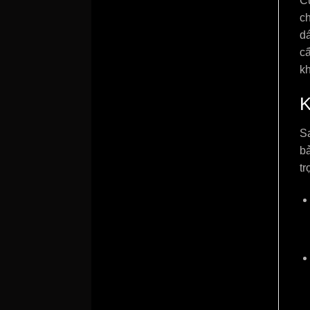
C
c
d
cẩ
kh
K
Sa
b
tr