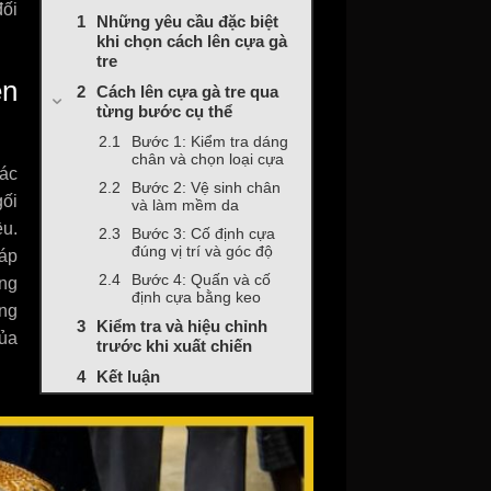
đối
Những yêu cầu đặc biệt
khi chọn cách lên cựa gà
tre
ên
Cách lên cựa gà tre qua
từng bước cụ thể
Bước 1: Kiểm tra dáng
chân và chọn loại cựa
các
Bước 2: Vệ sinh chân
gối
và làm mềm da
ều.
Bước 3: Cố định cựa
đúng vị trí và góc độ
 áp
Bước 4: Quấn và cố
úng
định cựa bằng keo
ững
Kiểm tra và hiệu chỉnh
của
trước khi xuất chiến
Kết luận