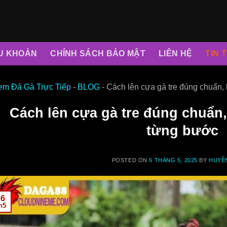
ỀU KHOẢN
CHÍNH SÁCH BẢO MẬT
LIÊN HỆ
TIN 
em Đá Gà Trực Tiếp
-
BLOG
-
Cách lên cựa gà tre đúng chuẩn, 
Cách lên cựa gà tre đúng chuẩn,
từng bước
POSTED ON
6 THÁNG 5, 2025
BY
HUYỀ
06
h5