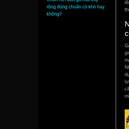
lê
rồng đúng chuẩn có khó hay
th
không?
N
c
G
gi
m
N
dụ
lự
c
mì