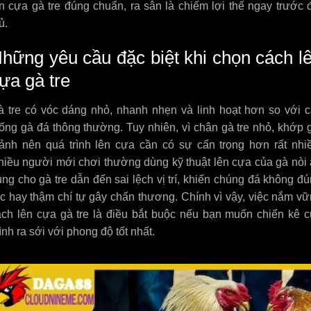
n cựa gà tre đúng chuẩn, ra sân là chiếm lợi thế ngay trước 
ủ.
hững yêu cầu đặc biệt khi chọn cách l
ựa gà tre
à tre có vóc dáng nhỏ, nhanh nhẹn và linh hoạt hơn so với 
ống gà đá thông thường. Tuy nhiên, vì chân gà tre nhỏ, khớp 
ảnh nên quá trình lên cựa cần có sự cẩn trọng hơn rất nhi
hiều người mới chơi thường dùng kỹ thuật lên cựa của gà nòi
ng cho gà tre dẫn đến sai lệch vị trí, khiến chúng đá không đ
c hay thậm chí tự gây chấn thương. Chính vì vậy, việc nắm v
ách lên cựa gà tre là điều bắt buộc nếu bạn muốn chiến kê 
nh ra sới với phong độ tốt nhất.