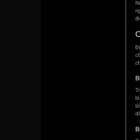
Nế
ng
đi
C
Để
c
c
B
T
bị
t
dà
B