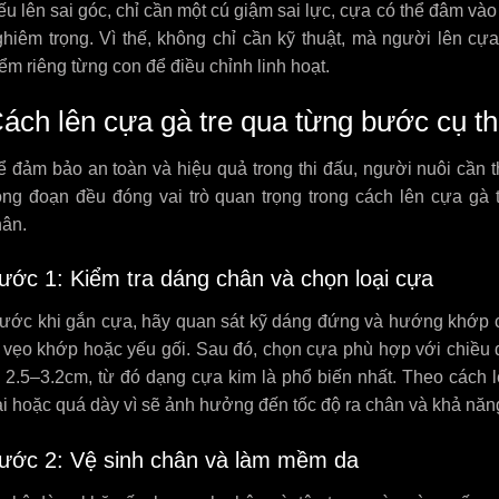
u lên sai góc, chỉ cần một cú giậm sai lực, cựa có thể đâm và
hiêm trọng. Vì thế, không chỉ cần kỹ thuật, mà người lên cựa
ểm riêng từng con để điều chỉnh linh hoạt.
ách lên cựa gà tre qua từng bước cụ t
 đảm bảo an toàn và hiệu quả trong thi đấu, người nuôi cần 
ông đoạn đều đóng vai trò quan trọng trong cách lên cựa gà t
hân.
ước 1: Kiểm tra dáng chân và chọn loại cựa
rước khi gắn cựa, hãy quan sát kỹ dáng đứng và hướng khớp c
 vẹo khớp hoặc yếu gối. Sau đó, chọn cựa phù hợp với chiều 
ừ 2.5–3.2cm, từ đó dạng cựa kim là phổ biến nhất. Theo cách 
i hoặc quá dày vì sẽ ảnh hưởng đến tốc độ ra chân và khả năng
ước 2: Vệ sinh chân và làm mềm da