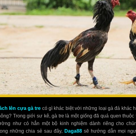
ách lên cựa gà tre
có gì khác biệt với những loại gà đá khác 
ông? Trong giới sư kê, gà tre là một giống đã quá quen thuộc
ường như có hẳn một bộ kinh nghiệm dành riêng cho chún
rong những chia sẻ sau đây,
Daga88
sẽ hướng dẫn mọi ngư