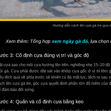
Hướng dẫn cách lên cựa gà tre qua 
Xem thêm: Tổng hợp
xem ngày gà đá
, lựa chọn
ước 3: Cố định cựa đúng vị trí và góc độ
ặt cựa sao cho mũi cựa hướng lên trên, nghiêng nhẹ 15–20 độ 
ũi gà. Cựa phải được đặt sát vào khớp cựa gốc ở vị trí lõm
u lệch quá về phía trước sẽ khiến cú đá mất lực, lệch ra sau
ch lên cựa gà tre, góc cựa quyết định phần lớn độ hiểm của 
ể đảm bảo đối xứng.
ước 4: Quấn và cố định cựa bằng keo