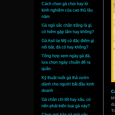
Cách chọn gà chọi hay từ
kinh nghiệm của cao thủ lâu
năm
Gà ngũ sắc chân trắng là gì,
có hiếm gặp lắm hay không?
Gà Asil lai Mỹ có đặc điểm gì
nổi bật, đá có hay không?
Tổng hợp xem ngày gà đá,
lựa chọn ngày chuẩn để ra
quân
Kỹ thuật nuôi gà thả vườn
dành cho người bắt đầu kinh
doanh
C
kh
Gà chân chì tốt hay xấu, có
d
nên phát triển loại gà này?
T
Chọn nơi bán gà mái vảy