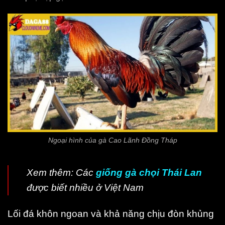
Ngoại hình của gà Cao Lãnh Đồng Tháp
Xem thêm: Các
giống gà chọi Thái Lan
được biết nhiều ở Việt Nam
Lối đá khôn ngoan và khả năng chịu đòn khủng