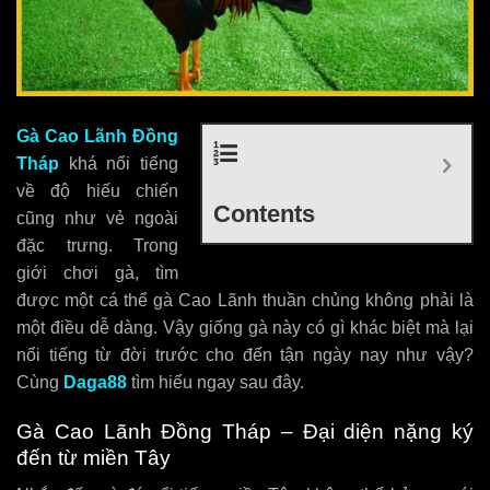
Gà Cao Lãnh Đồng
Tháp
khá nổi tiếng
về độ hiếu chiến
Contents
cũng như vẻ ngoài
đặc trưng. Trong
giới chơi gà, tìm
được một cá thể gà Cao Lãnh thuần chủng không phải là
một điều dễ dàng. Vậy giống gà này có gì khác biệt mà lại
nổi tiếng từ đời trước cho đến tận ngày nay như vậy?
Cùng
Daga88
tìm hiểu ngay sau đây.
Gà Cao Lãnh Đồng Tháp – Đại diện nặng ký
đến từ miền Tây