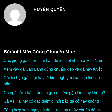
HUYỀN QUYÊN
Bài Viết Mới Cùng Chuyên Mục
Các giống gà chọi Thái Lan được biết nhiều ở Việt Nam
Xem vảy gà Cao Lãnh đúng chuẩn, đẹp và đá hay tuyệt
Cách chọn gà chọi hay từ kinh nghiệm của cao thủ lâu
năm
Gà ngũ sắc chân trắng là gì, có hiếm gặp lắm hay không?
Gà Asil lai Mỹ có đặc điểm gì nổi bật, đá có hay không?
Tổng hợp xem ngày gà đá, lựa chọn ngày chuẩn để ra