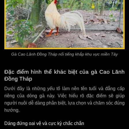
Gà Cao Lãnh Đồng Tháp nổi tiếng khắp khu vực miền Tây
Đặc điểm hình thể khác biệt của gà Cao Lãnh
Đồng Tháp
Dưới đây là những yếu tố làm nên tên tuổi và đẳng cấp
riêng của dòng gà này. Việc hiểu rõ đặc điểm sẽ giúp
người nuôi dễ dàng phân biệt, lựa chọn và chăm sóc đúng
hướng.
Dáng đứng oai vệ và cực kỳ chắc chắn