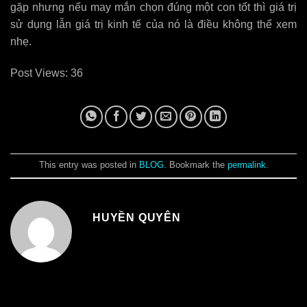
gặp nhưng nếu may mắn chọn đúng một con tốt thì giá trị
sử dụng lẫn giá trị kinh tế của nó là điều không thể xem
nhẹ.
Post Views:
36
This entry was posted in
BLOG
. Bookmark the
permalink
.
HUYỀN QUYÊN