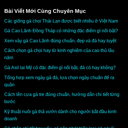
Bài Viết Mới Cùng Chuyên Mục
Các giống gà chọi Thái Lan được biết nhiều ở Việt Nam
Gà Cao Lãnh Đồng Tháp có những đặc điểm gì nổi bật?
Xem vảy gà Cao Lãnh đúng chuẩn, đẹp và đá hay tuyệt
Cách chọn gà chọi hay từ kinh nghiệm của cao thủ lâu
năm
Gà Asil lai Mỹ có đặc điểm gì nổi bật, đá có hay không?
Tổng hợp xem ngày gà đá, lựa chọn ngày chuẩn để ra
quân
Cách lên cựa gà tre đúng chuẩn, hướng dẫn chi tiết từng
bước
Kỹ thuật nuôi gà thả vườn dành cho người bắt đầu kinh
doanh