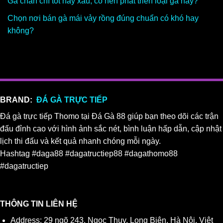
Gà chân chì tốt hay xấu, có nên phát triển loại gà này?
Chọn nơi bán gà mái vảy rồng đúng chuẩn có khó hay
không?
BRAND:
ĐÁ GÀ TRỰC TIẾP
Đá gà trực tiếp Thomo tại Đá Gà 88 giúp bạn theo dõi các trận
đấu đỉnh cao với hình ảnh sắc nét, bình luận hấp dẫn, cập nhật
lịch thi đấu và kết quả nhanh chóng mỗi ngày.
Hashtag #daga88 #dagatructiep88 #dagathomo88
#dagatructiep
THÔNG TIN LIÊN HỆ
Address: 29 ngõ 243, Ngọc Thụy, Long Biên, Hà Nội, Việt