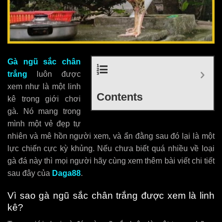
Gà ngũ sắc chân
trắng
luôn được
xem như là một linh
Contents
kê trong giới chơi
gà. Nó mang trong
mình một vẻ đẹp tự
nhiên và mê hồn người xem, và ẩn đằng sau đó lại là một
lực chiến cực kỳ khủng. Nếu chưa biết quá nhiều về loại
gà đá này thì mọi người hãy cùng xem thêm bài viết chi tiết
sau đây của
Daga88
.
Vì sao gà ngũ sắc chân trắng được xem là linh
kê?