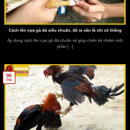
Cách lên cựa gà đá siêu chuẩn, đã ra sân là chỉ có thắng
Áp dụng cách lên cựa gà đá chuẩn sẽ giúp chiến kê chiếm một
phần [...]
06
Th5