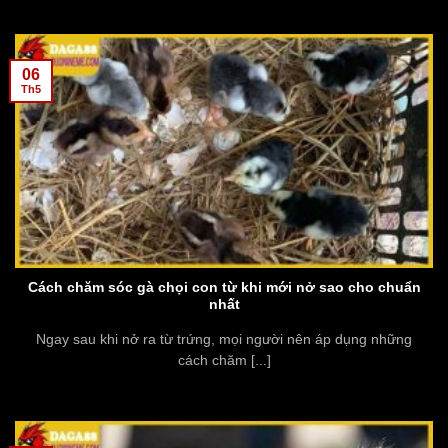
06
Th5
Cách chăm sóc gà chọi con từ khi mới nở sao cho chuẩn
nhất
Ngay sau khi nở ra từ trứng, mọi người nên áp dụng những
cách chăm [...]