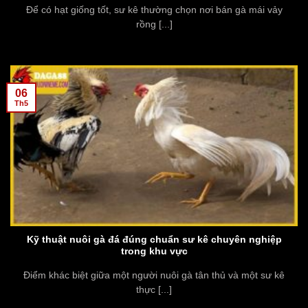
Để có hạt giống tốt, sư kê thường chọn nơi bán gà mái vảy
rồng [...]
06
Th5
Kỹ thuật nuôi gà đá đúng chuẩn sư kê chuyên nghiệp
trong khu vực
Điểm khác biệt giữa một người nuôi gà tân thủ và một sư kê
thực [...]